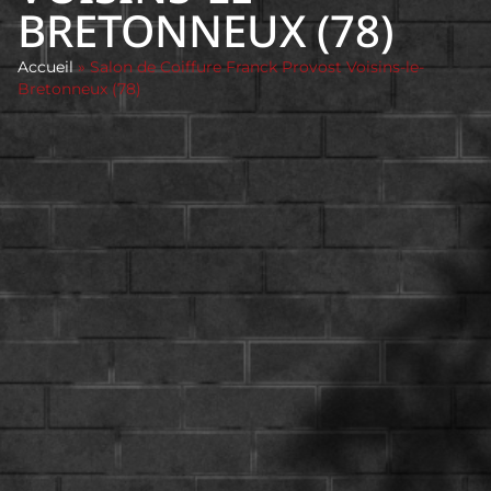
BRETONNEUX (78)
Accueil
»
Salon de Coiffure Franck Provost Voisins-le-
Bretonneux (78)