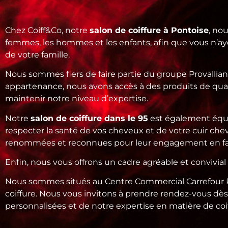
Chez Coiff&Co, notre
salon de coiffure à Pontoise
, no
femmes, les hommes et les enfants, afin que vous n’ay
de votre famille.
Nous sommes fiers de faire partie du groupe Provallianc
appartenance, nous avons accès à des produits de qual
maintenir notre niveau d’expertise.
Notre
salon de coiffure dans le 95
est également équi
respecter la santé de vos cheveux et de votre cuir che
renommées et reconnues pour leur engagement en fav
Enfin, nous vous offrons un cadre agréable et convivia
Nous sommes situés au Centre Commercial Carrefour RN14
coiffure. Nous vous invitons à prendre rendez-vous dè
personnalisées et de notre expertise en matière de coif