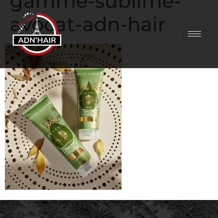
gamme-sublime-
avocat-adn-hair