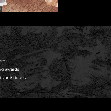
S
ards
ing awards
 artistiques