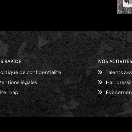
S RAPIDE
NOS ACTIVITÉ
olitique de confidentialité
Talents aw
entions légales
Hair dress
ite map
Évènements
DN'HAIR tous droits réservés - Site développé par
AZApp