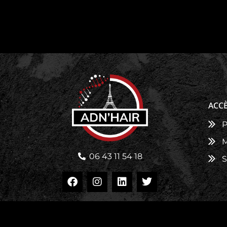
ACCÈ
P
M
06 43 11 54 18
S
Copyright © 2026 A