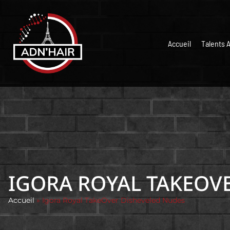
Accueil
Talents 
IGORA ROYAL TAKEOV
Accueil
»
Igora Royal TakeOver Disheveled Nudes